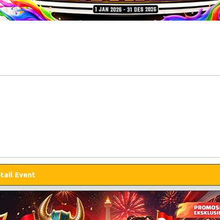
tail Event