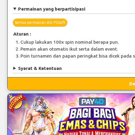
Permainan yang berpartisipasi
Semua permainan slot PGSoft
Aturan :
Cukup lakukan 100x spin nominal berapa pun.
Pemain akan otomatis ikut serta dalam event.
Poin turnamen dan papan peringkat bisa dicek pada 
Syarat & Ketentuan
De