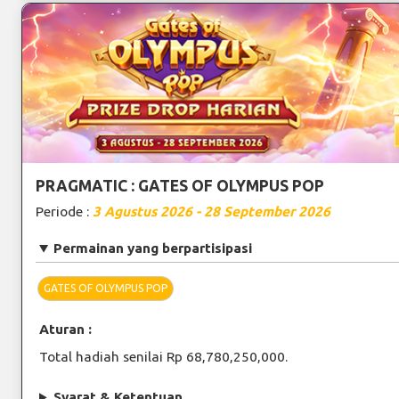
PRAGMATIC : GATES OF OLYMPUS POP
Periode :
3 Agustus 2026 - 28 September 2026
Permainan yang berpartisipasi
GATES OF OLYMPUS POP
Aturan :
Total hadiah senilai Rp 68,780,250,000.
Syarat & Ketentuan