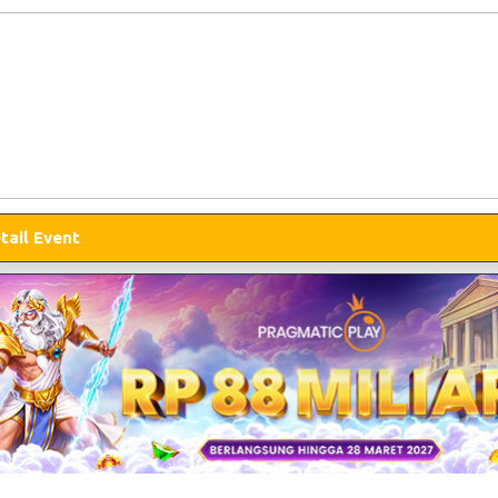
tail Event