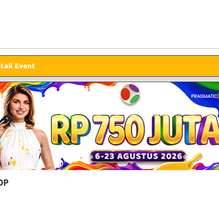
tail Event
OP