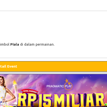
simbol
Piala
di dalam permainan.
tail Event