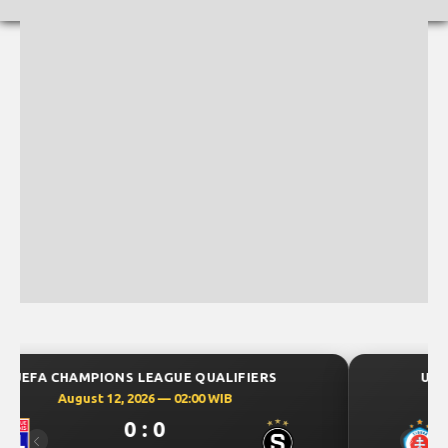
UEFA CHAMPIONS LEAGUE QUALIFIERS
August 12, 2026 — 01:15 WIB
0 : 0
Previous
Next