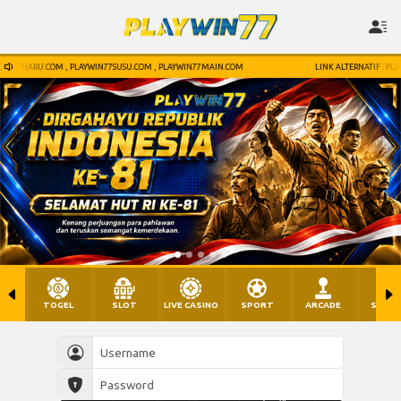
7HARU.COM , PLAYWIN77SUSU.COM , PLAYWIN77MAIN.COM
LINK ALTERNATIF : PLAYWI
TOGEL
SLOT
LIVE CASINO
SPORT
ARCADE
SABU