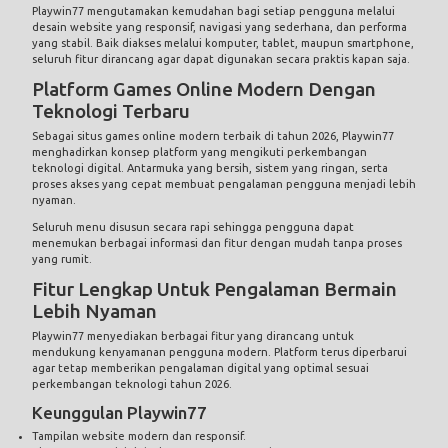
Playwin77 mengutamakan kemudahan bagi setiap pengguna melalui
desain website yang responsif, navigasi yang sederhana, dan performa
yang stabil. Baik diakses melalui komputer, tablet, maupun smartphone,
seluruh fitur dirancang agar dapat digunakan secara praktis kapan saja.
Platform Games Online Modern Dengan
Teknologi Terbaru
Sebagai situs games online modern terbaik di tahun 2026,
Playwin77
menghadirkan konsep platform yang mengikuti perkembangan
teknologi digital. Antarmuka yang bersih, sistem yang ringan, serta
proses akses yang cepat membuat pengalaman pengguna menjadi lebih
nyaman.
Seluruh menu disusun secara rapi sehingga pengguna dapat
menemukan berbagai informasi dan fitur dengan mudah tanpa proses
yang rumit.
Fitur Lengkap Untuk Pengalaman Bermain
Lebih Nyaman
Playwin77
menyediakan berbagai fitur yang dirancang untuk
mendukung kenyamanan pengguna modern. Platform terus diperbarui
agar tetap memberikan pengalaman digital yang optimal sesuai
perkembangan teknologi tahun 2026.
Keunggulan Playwin77
Tampilan website modern dan responsif.