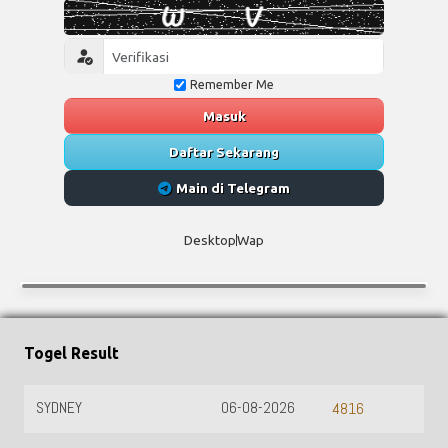
Remember Me
Masuk
Daftar Sekarang
Main di Telegram
Desktop
Wap
Togel Result
SYDNEY
06-08-2026
CH
4816