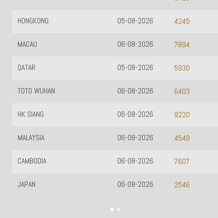
HONGKONG
05-08-2026
PCS
4245
MACAU
06-08-2026
7894
QATAR
05-08-2026
5930
TOTO WUHAN
06-08-2026
6403
HK SIANG
06-08-2026
9220
MALAYSIA
06-08-2026
4549
CAMBODIA
06-08-2026
7607
JAPAN
06-08-2026
2546