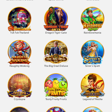
Tuk Tuk Thailand
Dragon Tiger Gate
Rainbowmania
Naughty Wukong
The Big Deal Deluxe
Siren's Spell
Crystopia
Tooty Fruity Fruits
Legend of Nezha