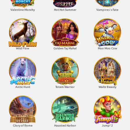
Valentine Monchy
Hot Hot Summer
Vampires's Fate
Wild Flow
Golden Taj Mahal
Moo Moo Cow
Arctic Hunt
Totem Warrior
Waltz Beauty
Glory of Rome
Haunted Harbor
Jump! 2