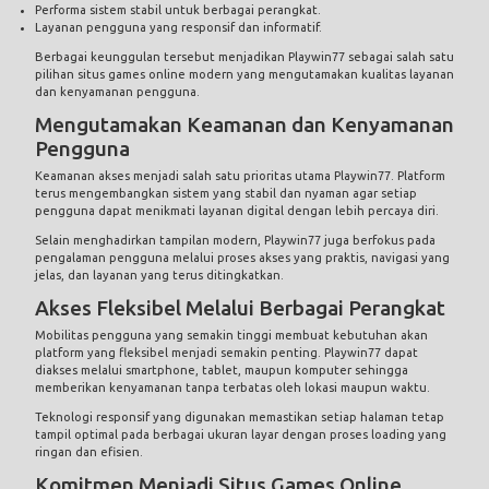
Performa sistem stabil untuk berbagai perangkat.
Layanan pengguna yang responsif dan informatif.
Berbagai keunggulan tersebut menjadikan Playwin77 sebagai salah satu
pilihan situs games online modern yang mengutamakan kualitas layanan
dan kenyamanan pengguna.
Mengutamakan Keamanan dan Kenyamanan
Pengguna
Keamanan akses menjadi salah satu prioritas utama
Playwin77
. Platform
terus mengembangkan sistem yang stabil dan nyaman agar setiap
pengguna dapat menikmati layanan digital dengan lebih percaya diri.
Selain menghadirkan tampilan modern, Playwin77 juga berfokus pada
pengalaman pengguna melalui proses akses yang praktis, navigasi yang
jelas, dan layanan yang terus ditingkatkan.
Akses Fleksibel Melalui Berbagai Perangkat
Mobilitas pengguna yang semakin tinggi membuat kebutuhan akan
platform yang fleksibel menjadi semakin penting. Playwin77 dapat
diakses melalui smartphone, tablet, maupun komputer sehingga
memberikan kenyamanan tanpa terbatas oleh lokasi maupun waktu.
Teknologi responsif yang digunakan memastikan setiap halaman tetap
tampil optimal pada berbagai ukuran layar dengan proses loading yang
ringan dan efisien.
Komitmen Menjadi Situs Games Online