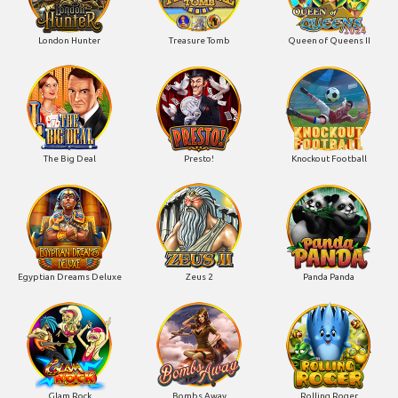
London Hunter
Treasure Tomb
Queen of Queens II
The Big Deal
Presto!
Knockout Football
Egyptian Dreams Deluxe
Zeus 2
Panda Panda
Glam Rock
Bombs Away
Rolling Roger