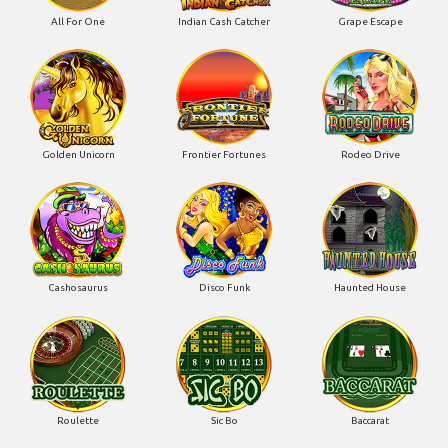
All For One
Indian Cash Catcher
Grape Escape
Golden Unicorn
Frontier Fortunes
Rodeo Drive
Cashosaurus
Disco Funk
Haunted House
Roulette
Sic Bo
Baccarat