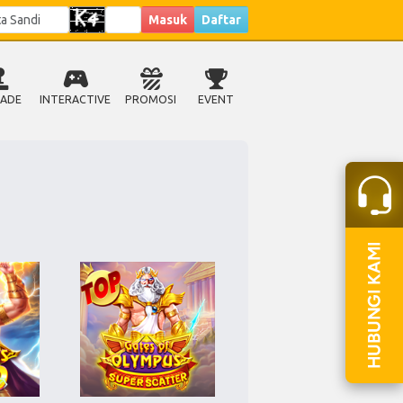
YWIN77HARU.COM , PLAYWIN77SUSU.COM , PLAYWIN77MAIN.COM
Masuk
Daftar
ADE
INTERACTIVE
PROMOSI
EVENT