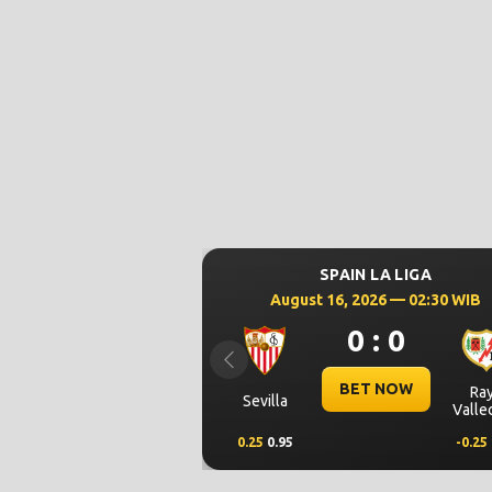
Caishens Cash Pots
St
UEFA CHAMPIONS LEAGUE QUALIF
Sweet Bonanza Super
Mahjo
August 12, 2026 — 01:30 WIB
Scatter
0 : 0
Previous
BET NOW
SK Sturm
Fener
Graz
-0.5
0.95
0.5
0