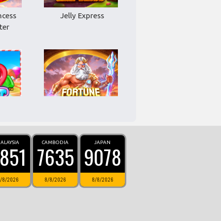
ncess
Jelly Express
ter
anza
Fortune of Olympus
ALAYSIA
CAMBODIA
JAPAN
851
7635
9078
/8/2026
8/8/2026
8/8/2026