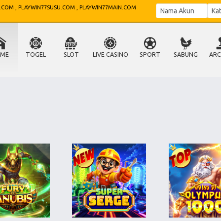
, PLAYWIN77SUSU.COM , PLAYWIN77MAIN.COM
LINK ALTERNATIF : PLA
ME
TOGEL
SLOT
LIVE CASINO
SPORT
SABUNG
ARC