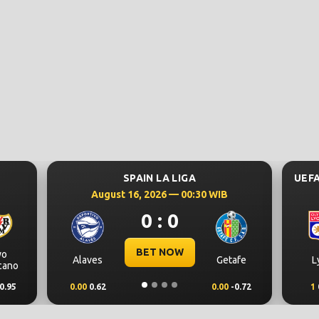
8/8/2026
8/8/2026
8/8/2026
arlight Wins
Sanatorium Secrets
Lucky Tiger
IERS
UEFA CHAMPIONS LEAGUE QUALIFIERS
UEF
ng Wins - Gong
Wisdom of Athena
Sweet Rush B
August 12, 2026 — 01:15 WIB
Xi Fa Cai
1000
0 : 0
BET NOW
Slovan
bahce
Mjallby
Bodo
Bratislava
.87
0.5
0.83
-0.5
0.99
0.7