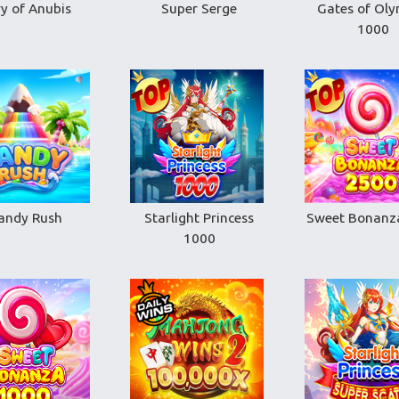
y of Anubis
Super Serge
Gates of Ol
1000
andy Rush
Starlight Princess
Sweet Bonanz
1000