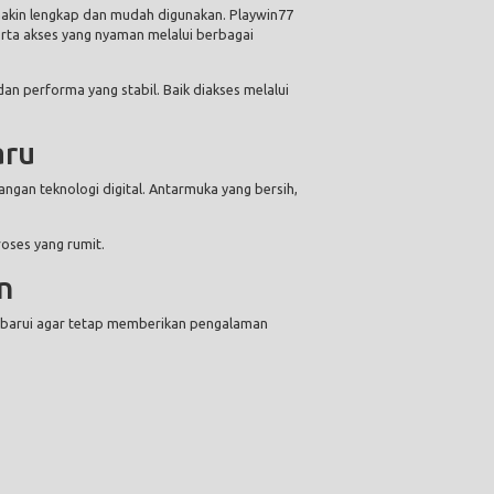
makin lengkap dan mudah digunakan.
Playwin77
erta akses yang nyaman melalui berbagai
sures
Juicy Fruits
n performa yang stabil. Baik diakses melalui
aru
gan teknologi digital. Antarmuka yang bersih,
oses yang rumit.
n
ing
Floating Dragon
rbarui agar tetap memberikan pengalaman
s