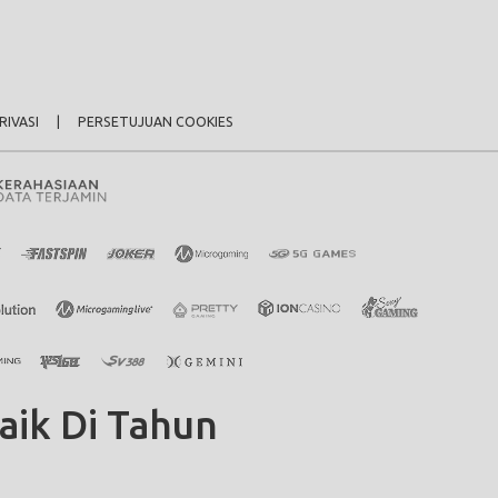
ney
Aztec Bonanza
RIVASI
|
PERSETUJUAN COOKIES
eluxe
Christmas Carol
Megaways
aik Di Tahun