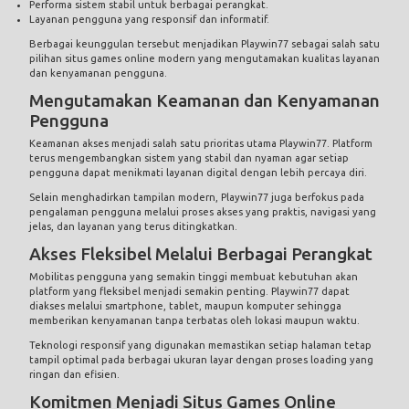
Performa sistem stabil untuk berbagai perangkat.
Layanan pengguna yang responsif dan informatif.
Berbagai keunggulan tersebut menjadikan Playwin77 sebagai salah satu
pilihan situs games online modern yang mengutamakan kualitas layanan
dan kenyamanan pengguna.
Mengutamakan Keamanan dan Kenyamanan
Pengguna
Keamanan akses menjadi salah satu prioritas utama
Playwin77
. Platform
terus mengembangkan sistem yang stabil dan nyaman agar setiap
pengguna dapat menikmati layanan digital dengan lebih percaya diri.
Selain menghadirkan tampilan modern, Playwin77 juga berfokus pada
pengalaman pengguna melalui proses akses yang praktis, navigasi yang
jelas, dan layanan yang terus ditingkatkan.
Akses Fleksibel Melalui Berbagai Perangkat
Mobilitas pengguna yang semakin tinggi membuat kebutuhan akan
platform yang fleksibel menjadi semakin penting. Playwin77 dapat
diakses melalui smartphone, tablet, maupun komputer sehingga
memberikan kenyamanan tanpa terbatas oleh lokasi maupun waktu.
Teknologi responsif yang digunakan memastikan setiap halaman tetap
tampil optimal pada berbagai ukuran layar dengan proses loading yang
ringan dan efisien.
Komitmen Menjadi Situs Games Online