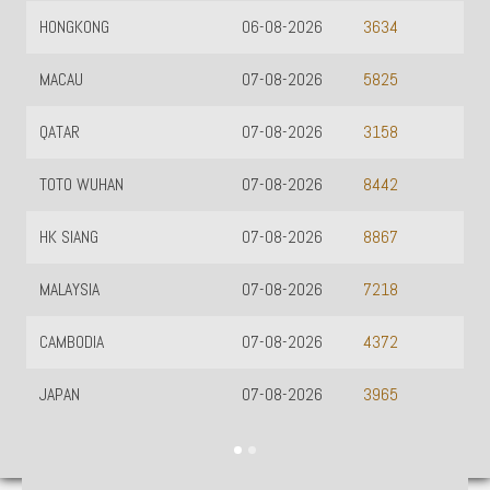
HONGKONG
06-08-2026
3634
MACAU
07-08-2026
5825
QATAR
07-08-2026
3158
TOTO WUHAN
07-08-2026
8442
HK SIANG
07-08-2026
8867
MALAYSIA
07-08-2026
7218
CAMBODIA
07-08-2026
4372
JAPAN
07-08-2026
3965