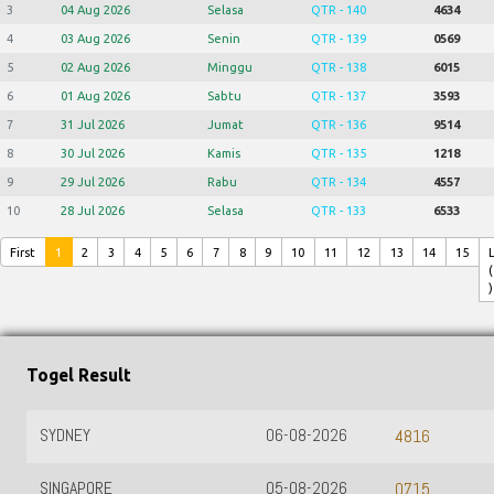
3
04 Aug 2026
Selasa
QTR - 140
4634
4
03 Aug 2026
Senin
QTR - 139
0569
5
02 Aug 2026
Minggu
QTR - 138
6015
6
01 Aug 2026
Sabtu
QTR - 137
3593
7
31 Jul 2026
Jumat
QTR - 136
9514
8
30 Jul 2026
Kamis
QTR - 135
1218
9
29 Jul 2026
Rabu
QTR - 134
4557
10
28 Jul 2026
Selasa
QTR - 133
6533
First
1
2
3
4
5
6
7
8
9
10
11
12
13
14
15
(
)
Togel Result
06-08-2026
CHINA
4816
05-08-2026
TAIWAN
0715