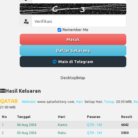
Remember Me
Masuk
Daftar Sekarang
Main di Telegram
Desktop
Wap
Hasil Keluaran
QATAR
Website:
www.qatarlottery.com
, Hari:
Setiap Hari
, Tutup:
20:30 WIB
, Re
21:00 WIB
No
Tanggal
Hari
Pasaran
Result
1
06 Aug 2026
Kamis
QTR - 142
6642
2
05 Aug 2026
Rabu
QTR - 141
5930