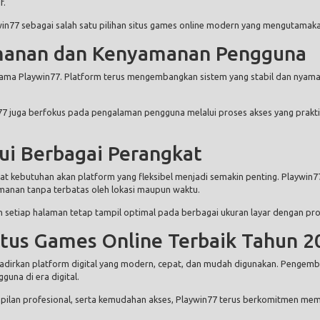
f.
in77 sebagai salah satu pilihan situs games online modern yang mengutamak
anan dan Kenyamanan Pengguna
utama
Playwin77
. Platform terus mengembangkan sistem yang stabil dan nyam
 juga berfokus pada pengalaman pengguna melalui proses akses yang praktis, 
lui Berbagai Perangkat
t kebutuhan akan platform yang fleksibel menjadi semakin penting. Playwin77
nan tanpa terbatas oleh lokasi maupun waktu.
setiap halaman tetap tampil optimal pada berbagai ukuran layar dengan pros
tus Games Online Terbaik Tahun 2
adirkan platform digital yang modern, cepat, dan mudah digunakan. Pengemba
Customer Care
guna di era digital.
Layanan hingga pukul 23:30
ilan profesional, serta kemudahan akses, Playwin77 terus berkomitmen mem
Customer Care PLAYWIN77