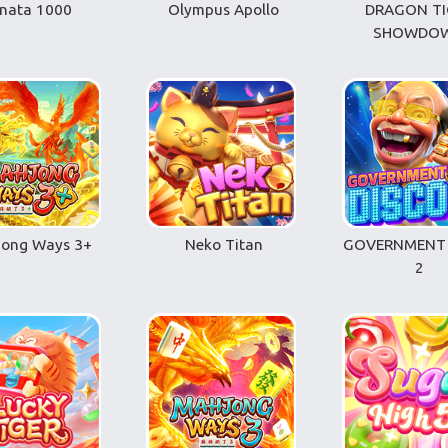
inata 1000
Olympus Apollo
DRAGON TI
SHOWDO
ong Ways 3+
Neko Titan
GOVERNMENT 
2