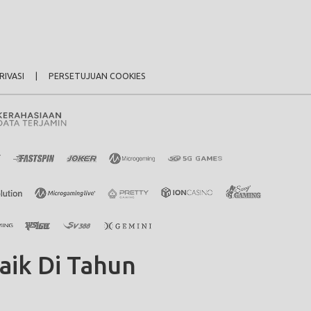
RIVASI
|
PERSETUJUAN COOKIES
aik Di Tahun