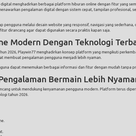
igital menghadirkan berbagai platform hiburan online dengan fitur yang se
menawarkan pengalaman digital dengan sistem cepat, tampilan profesional, s
pengguna melalui desain website yang responsif, navigasi yang sederhana, da
itur dirancang agar dapat digunakan secara praktis kapan saja.
ne Modern Dengan Teknologi Terb
ahun 2026,
Playwin77
menghadirkan konsep platform yang mengikuti perkemban
cepat membuat pengalaman pengguna menjadi lebih nyaman.
ngguna dapat menemukan berbagai informasi dan fitur dengan mudah tanpa pr
 Pengalaman Bermain Lebih Nyama
rancang untuk mendukung kenyamanan pengguna modern. Platform terus dipe
logi tahun 2026.
ne.
t.