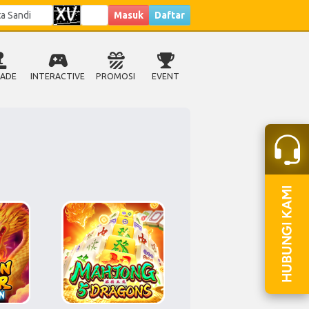
Masuk
Daftar
ADE
INTERACTIVE
PROMOSI
EVENT