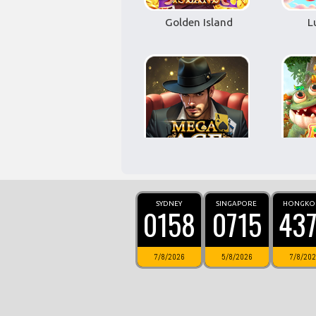
Golden Island
L
Mega Ace
P
SYDNEY
SINGAPORE
HONGKO
0158
0715
43
7/8/2026
5/8/2026
7/8/20