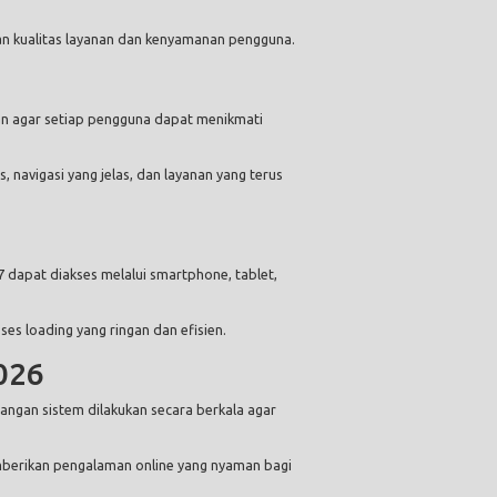
an kualitas layanan dan kenyamanan pengguna.
an agar setiap pengguna dapat menikmati
navigasi yang jelas, dan layanan yang terus
 dapat diakses melalui smartphone, tablet,
es loading yang ringan dan efisien.
026
ngan sistem dilakukan secara berkala agar
berikan pengalaman online yang nyaman bagi