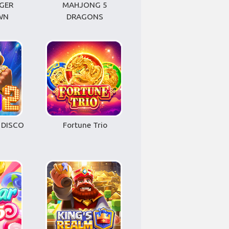
GER
MAHJONG 5
WN
DRAGONS
DISCO
Fortune Trio