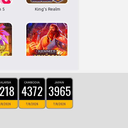
h 5
King's Realm
ztec
Hammer of Vulcan
ALAYSIA
CAMBODIA
JAPAN
218
4372
3965
/8/2026
7/8/2026
7/8/2026