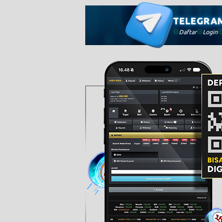
TELEGRA
Daftar
Login
God of Fortune 2
Master
Supreme Ace
Cr