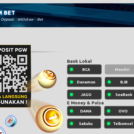
M BET
Deposit
Withdraw
Bet
 of Gold Miner
G Kong
Master of Gol
Bank Lokal
2
BCA
Mandiri
Danamon
BJB
JAGO
SeaBank
E Money & Pulsa
DANA
OVO
Sakuku
Telkomsel
ypto Verse
Thriller Town
DJ Seal