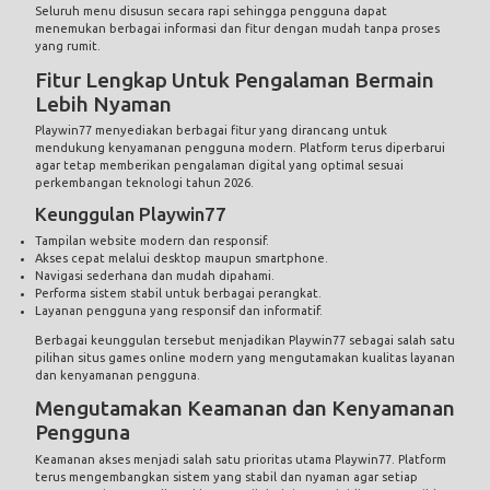
Seluruh menu disusun secara rapi sehingga pengguna dapat
menemukan berbagai informasi dan fitur dengan mudah tanpa proses
yang rumit.
Fitur Lengkap Untuk Pengalaman Bermain
Lebih Nyaman
Playwin77
menyediakan berbagai fitur yang dirancang untuk
mendukung kenyamanan pengguna modern. Platform terus diperbarui
agar tetap memberikan pengalaman digital yang optimal sesuai
perkembangan teknologi tahun 2026.
Keunggulan Playwin77
Tampilan website modern dan responsif.
Akses cepat melalui desktop maupun smartphone.
Navigasi sederhana dan mudah dipahami.
Performa sistem stabil untuk berbagai perangkat.
Layanan pengguna yang responsif dan informatif.
Berbagai keunggulan tersebut menjadikan Playwin77 sebagai salah satu
pilihan situs games online modern yang mengutamakan kualitas layanan
dan kenyamanan pengguna.
Mengutamakan Keamanan dan Kenyamanan
Pengguna
Keamanan akses menjadi salah satu prioritas utama
Playwin77
. Platform
terus mengembangkan sistem yang stabil dan nyaman agar setiap