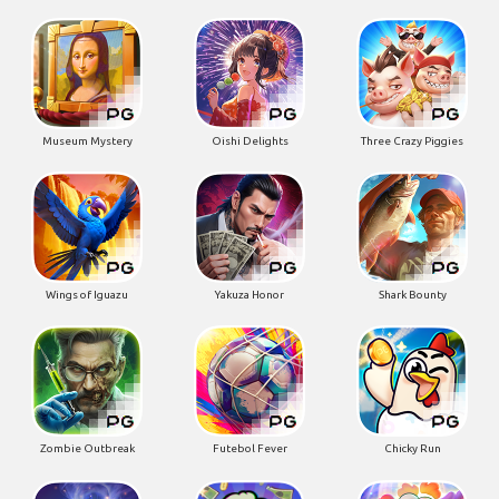
Museum Mystery
Oishi Delights
Three Crazy Piggies
Wings of Iguazu
Yakuza Honor
Shark Bounty
Zombie Outbreak
Futebol Fever
Chicky Run