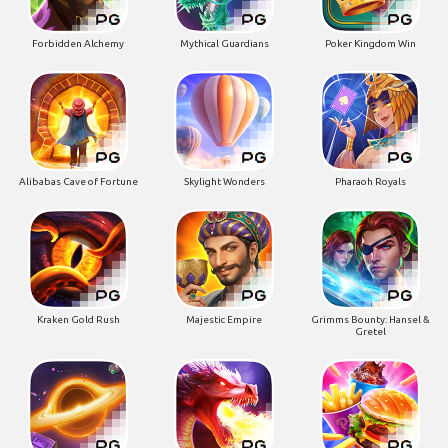
Forbidden Alchemy
Mythical Guardians
Poker Kingdom Win
Alibabas Cave of Fortune
Skylight Wonders
Pharaoh Royals
Kraken Gold Rush
Majestic Empire
Grimms Bounty: Hansel &
Gretel