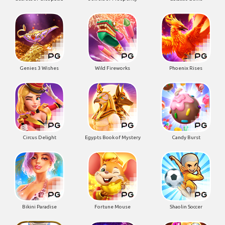
Genies 3 Wishes
Wild Fireworks
Phoenix Rises
Circus Delight
Egypts Book of Mystery
Candy Burst
Bikini Paradise
Fortune Mouse
Shaolin Soccer