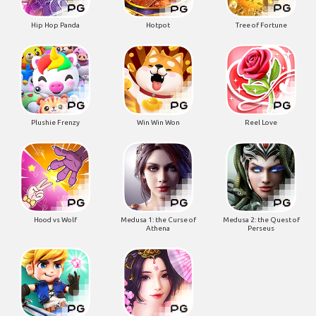
Hip Hop Panda
Hotpot
Tree of Fortune
Plushie Frenzy
Win Win Won
Reel Love
Hood vs Wolf
Medusa 1: the Curse of
Medusa 2: the Quest of
Athena
Perseus