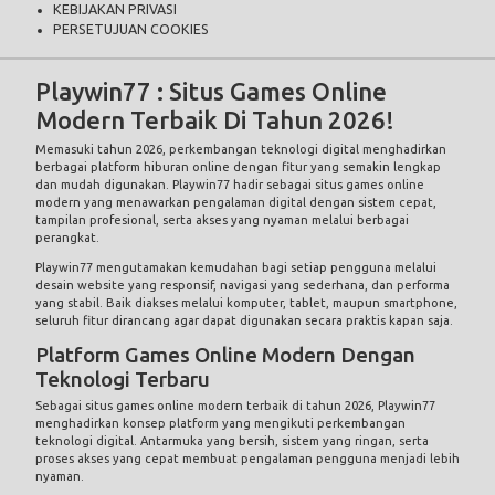
KEBIJAKAN PRIVASI
PERSETUJUAN COOKIES
Playwin77 : Situs Games Online
Modern Terbaik Di Tahun 2026!
Memasuki tahun 2026, perkembangan teknologi digital menghadirkan
berbagai platform hiburan online dengan fitur yang semakin lengkap
dan mudah digunakan.
Playwin77
hadir sebagai situs games online
modern yang menawarkan pengalaman digital dengan sistem cepat,
tampilan profesional, serta akses yang nyaman melalui berbagai
perangkat.
Playwin77 mengutamakan kemudahan bagi setiap pengguna melalui
desain website yang responsif, navigasi yang sederhana, dan performa
yang stabil. Baik diakses melalui komputer, tablet, maupun smartphone,
seluruh fitur dirancang agar dapat digunakan secara praktis kapan saja.
Platform Games Online Modern Dengan
Teknologi Terbaru
Sebagai situs games online modern terbaik di tahun 2026,
Playwin77
menghadirkan konsep platform yang mengikuti perkembangan
teknologi digital. Antarmuka yang bersih, sistem yang ringan, serta
proses akses yang cepat membuat pengalaman pengguna menjadi lebih
nyaman.