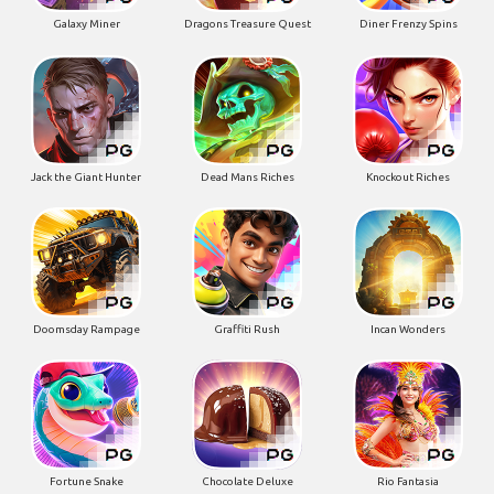
Galaxy Miner
Dragons Treasure Quest
Diner Frenzy Spins
Jack the Giant Hunter
Dead Mans Riches
Knockout Riches
Doomsday Rampage
Graffiti Rush
Incan Wonders
Fortune Snake
Chocolate Deluxe
Rio Fantasia