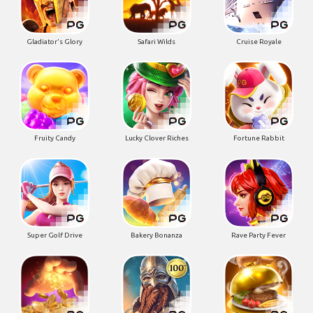
Gladiator's Glory
Safari Wilds
Cruise Royale
Fruity Candy
Lucky Clover Riches
Fortune Rabbit
Super Golf Drive
Bakery Bonanza
Rave Party Fever