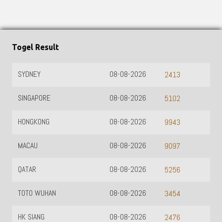
Togel Result
YDNEY
08-08-2026
CHINA
2413
NGAPORE
08-08-2026
TAIWAN
5102
ONGKONG
08-08-2026
PCSO
9943
ACAU
08-08-2026
9097
ATAR
08-08-2026
5256
OTO WUHAN
08-08-2026
3454
 SIANG
08-08-2026
2476