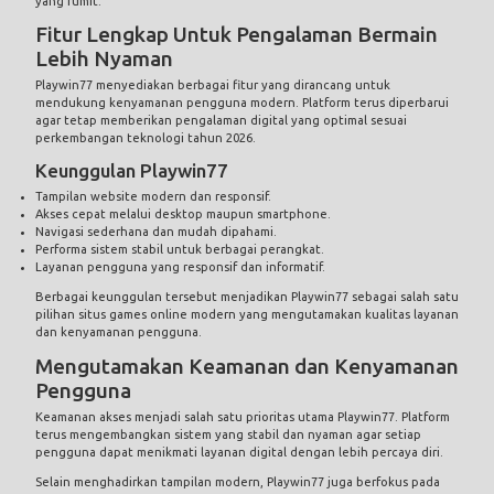
yang rumit.
Fitur Lengkap Untuk Pengalaman Bermain
Lebih Nyaman
Playwin77
menyediakan berbagai fitur yang dirancang untuk
mendukung kenyamanan pengguna modern. Platform terus diperbarui
agar tetap memberikan pengalaman digital yang optimal sesuai
perkembangan teknologi tahun 2026.
Keunggulan Playwin77
Tampilan website modern dan responsif.
Akses cepat melalui desktop maupun smartphone.
Navigasi sederhana dan mudah dipahami.
Performa sistem stabil untuk berbagai perangkat.
Layanan pengguna yang responsif dan informatif.
Berbagai keunggulan tersebut menjadikan Playwin77 sebagai salah satu
pilihan situs games online modern yang mengutamakan kualitas layanan
dan kenyamanan pengguna.
Mengutamakan Keamanan dan Kenyamanan
Pengguna
Keamanan akses menjadi salah satu prioritas utama
Playwin77
. Platform
terus mengembangkan sistem yang stabil dan nyaman agar setiap
pengguna dapat menikmati layanan digital dengan lebih percaya diri.
Selain menghadirkan tampilan modern, Playwin77 juga berfokus pada