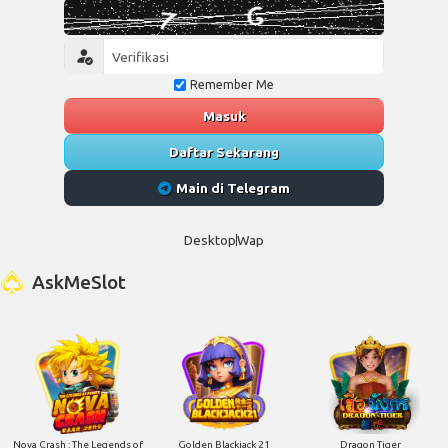
Remember Me
Masuk
Daftar Sekarang
Main di Telegram
Desktop
Wap
AskMeSlot
Nova Crash : The Legends of
Golden Blackjack 21
Dragon Tiger