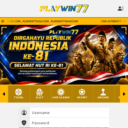
HARU.COM , PLAYWIN77SUSU.COM , PLAYWIN77MAIN.COM
LINK ALTERNATIF : PLAYWIN7
TOGEL
SLOT
LIVE CASINO
SPORT
ARCADE
SABU