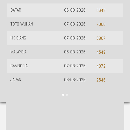
06-08-2026
6642
07-08-2026
7006
07-08-2026
8867
06-08-2026
4549
07-08-2026
4372
06-08-2026
2546