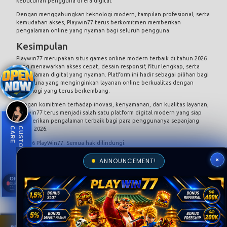
kebutuhan pengguna di era digital.
Dengan menggabungkan teknologi modern, tampilan profesional, serta
kemudahan akses, Playwin77 terus berkomitmen memberikan
pengalaman online yang nyaman bagi seluruh pengguna.
Kesimpulan
Playwin77
merupakan situs games online modern terbaik di tahun 2026
yang menawarkan akses cepat, desain responsif, fitur lengkap, serta
pengalaman digital yang nyaman. Platform ini hadir sebagai pilihan bagi
pengguna yang menginginkan layanan online berkualitas dengan
teknologi yang terus berkembang.
Customer Care
Layanan hingga pukul 23:30
Dengan komitmen terhadap inovasi, kenyamanan, dan kualitas layanan,
Playwin77 terus menjadi salah satu platform digital modern yang siap
memberikan pengalaman terbaik bagi para penggunanya sepanjang
Customer Care PLAYWIN77
E
C
U
S
T
O
M
E
R
C
A
R
tahun 2026.
23:30
© 2026
PlayWin77
. Semua hak dilindungi.
© 2015 - 2026 Copyright PW77.
×
All Rights Reserved.
ANNOUNCEMENT!
Offline
LAPOR PUSAT
buka
11:30
BERANDA
PROMOSI
EVENT
WHATSAPP
LIVECHAT