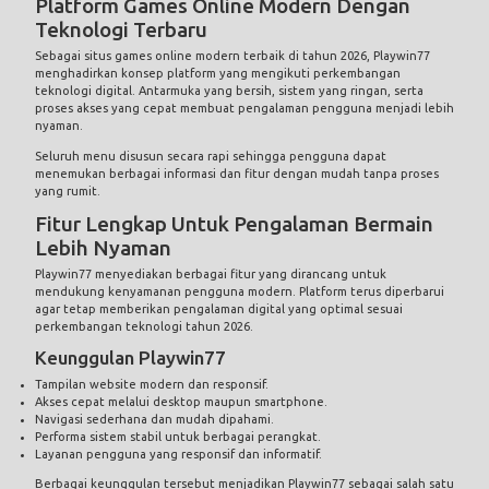
Platform Games Online Modern Dengan
Teknologi Terbaru
Sebagai situs games online modern terbaik di tahun 2026,
Playwin77
menghadirkan konsep platform yang mengikuti perkembangan
teknologi digital. Antarmuka yang bersih, sistem yang ringan, serta
proses akses yang cepat membuat pengalaman pengguna menjadi lebih
nyaman.
Seluruh menu disusun secara rapi sehingga pengguna dapat
menemukan berbagai informasi dan fitur dengan mudah tanpa proses
yang rumit.
Fitur Lengkap Untuk Pengalaman Bermain
Lebih Nyaman
Playwin77
menyediakan berbagai fitur yang dirancang untuk
mendukung kenyamanan pengguna modern. Platform terus diperbarui
agar tetap memberikan pengalaman digital yang optimal sesuai
perkembangan teknologi tahun 2026.
Keunggulan Playwin77
Tampilan website modern dan responsif.
Akses cepat melalui desktop maupun smartphone.
Navigasi sederhana dan mudah dipahami.
Performa sistem stabil untuk berbagai perangkat.
Layanan pengguna yang responsif dan informatif.
Berbagai keunggulan tersebut menjadikan Playwin77 sebagai salah satu