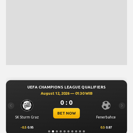
UEFA CHAMPIONS LEAGUE QUALIFIERS
August 12, 2026 — 01:30 WIB
0 : 0
Previous
Next
BET NOW
SK Sturm Graz
Fenerbahce
-0.5
0.95
0.5
0.87