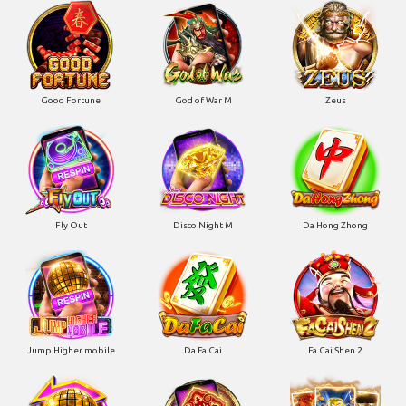
Good Fortune
God of War M
Zeus
Fly Out
Disco Night M
Da Hong Zhong
Jump Higher mobile
Da Fa Cai
Fa Cai Shen 2