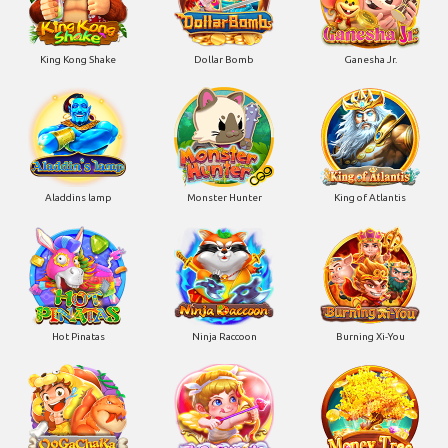
King Kong Shake
Dollar Bomb
Ganesha Jr.
Aladdins lamp
Monster Hunter
King of Atlantis
Hot Pinatas
Ninja Raccoon
Burning Xi-You