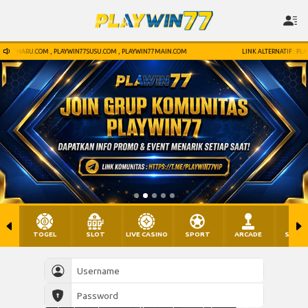
7SUSU.COM , PLAYWIN77MAIN.COM
LINK ALTERNATIF : PLAYWIN77HARU.COM , PLAYWI
TOGEL
SLOT
LIVE CASINO
SPORT
ARCADE
SABU