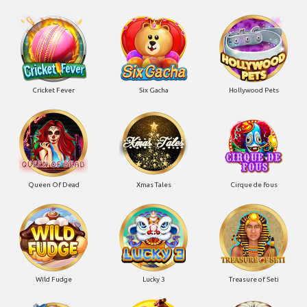
Cricket Fever
Six Gacha
Hollywood Pets
Queen Of Dead
Xmas Tales
Cirque de fous
Wild Fudge
Lucky 3
Treasure of Seti