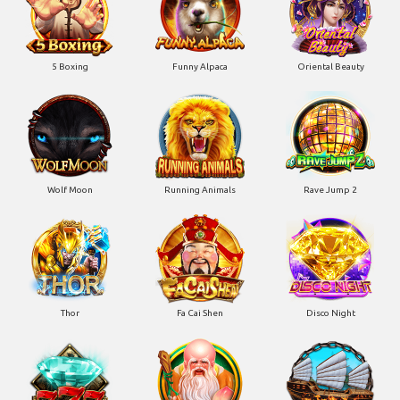
5 Boxing
Funny Alpaca
Oriental Beauty
Wolf Moon
Running Animals
Rave Jump 2
Thor
Fa Cai Shen
Disco Night