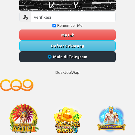
Remember Me
Masuk
Daftar Sekarang
Main di Telegram
Desktop
Wap