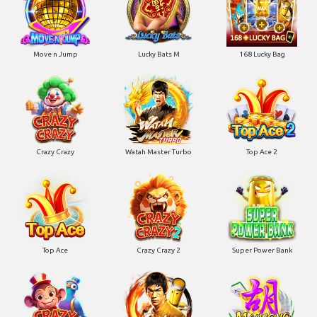
Move n Jump
Lucky Bats M
168 Lucky Bag
Crazy Crazy
Watah Master Turbo
Top Ace 2
Top Ace
Crazy Crazy 2
Super Power Bank