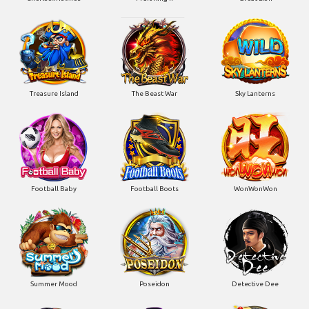
Treasure Island
The Beast War
Sky Lanterns
Football Baby
Football Boots
WonWonWon
Summer Mood
Poseidon
Detective Dee