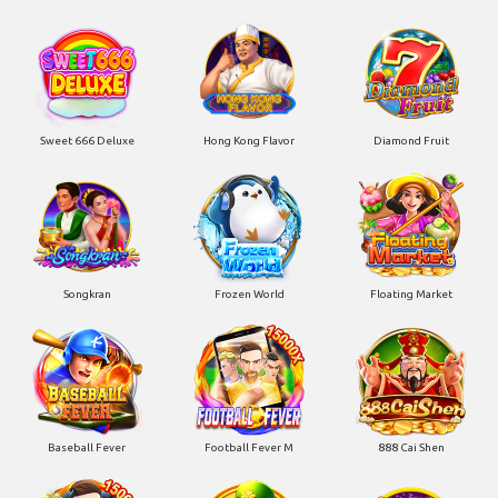
Sweet 666 Deluxe
Hong Kong Flavor
Diamond Fruit
Songkran
Frozen World
Floating Market
Baseball Fever
Football Fever M
888 Cai Shen